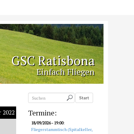
GSC Ratisbona
Einfach Fliegen
S
Start
u
c
Termine:
 2022
h
e
18/09/2026
- 19:00
:
n
Fliegerstammtisch (Spitalkeller,