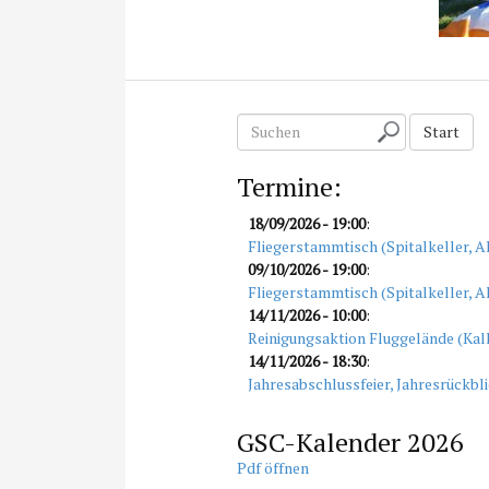
S
Start
u
c
Termine:
h
e
18/09/2026
- 19:00
:
n
Fliegerstammtisch (Spitalkeller, A
09/10/2026
- 19:00
:
Fliegerstammtisch (Spitalkeller, A
14/11/2026
- 10:00
:
Reinigungsaktion Fluggelände (Kal
14/11/2026
- 18:30
:
Jahresabschlussfeier, Jahresrückbli
GSC-Kalender 2026
Pdf öffnen