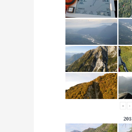
«
‹
201